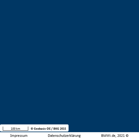
100 km
© Geobasis-DE / BKG 2015
Impressum
Datenschutzerklärung
BMWi.de, 2021 ©