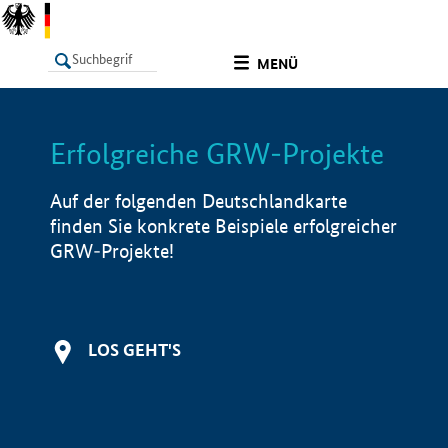
undefined
MENÜ
Erfolgreiche GRW-Projekte
LISTE
Filter
Info
Auf der folgenden Deutschlandkarte
finden Sie konkrete Beispiele erfolgreicher
GRW-Projekte!
LOS GEHT'S