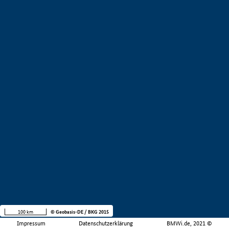
100 km
© Geobasis-DE / BKG 2015
Impressum
Datenschutzerklärung
BMWi.de, 2021 ©