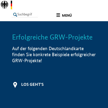
undefined
MENÜ
Erfolgreiche GRW-Projekte
LISTE
Filter
Info
Auf der folgenden Deutschlandkarte
finden Sie konkrete Beispiele erfolgreicher
GRW-Projekte!
LOS GEHT'S