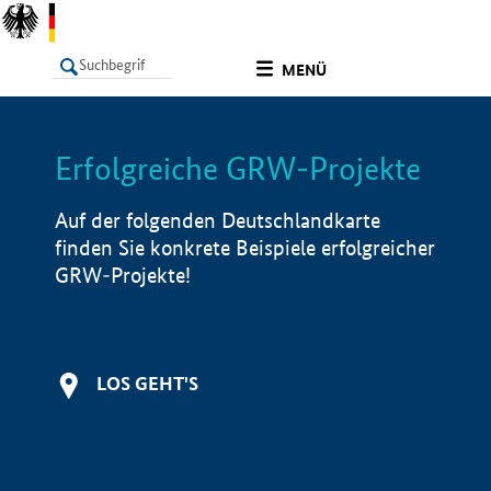
undefined
MENÜ
Erfolgreiche GRW-Projekte
LISTE
Filter
Info
Auf der folgenden Deutschlandkarte
finden Sie konkrete Beispiele erfolgreicher
GRW-Projekte!
LOS GEHT'S