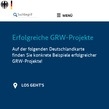
undefined
MENÜ
Erfolgreiche GRW-Projekte
LISTE
Filter
Info
Auf der folgenden Deutschlandkarte
finden Sie konkrete Beispiele erfolgreicher
GRW-Projekte!
LOS GEHT'S