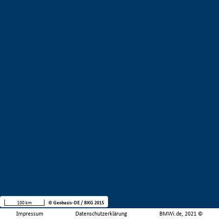
100 km
© Geobasis-DE / BKG 2015
Impressum
Datenschutzerklärung
BMWi.de, 2021 ©