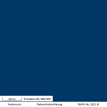
100 km
© Geobasis-DE / BKG 2015
Impressum
Datenschutzerklärung
BMWi.de, 2021 ©