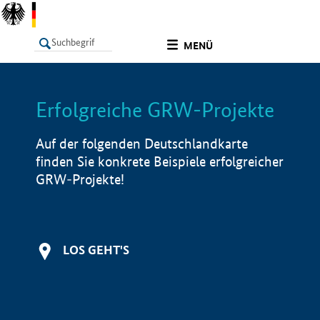
undefined
MENÜ
Erfolgreiche GRW-Projekte
LISTE
Filter
Info
Auf der folgenden Deutschlandkarte
finden Sie konkrete Beispiele erfolgreicher
GRW-Projekte!
LOS GEHT'S