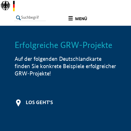
undefined
MENÜ
Erfolgreiche GRW-Projekte
LISTE
Filter
Info
Auf der folgenden Deutschlandkarte
finden Sie konkrete Beispiele erfolgreicher
GRW-Projekte!
LOS GEHT'S