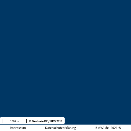
100 km
© Geobasis-DE / BKG 2015
Impressum
Datenschutzerklärung
BMWi.de, 2021 ©