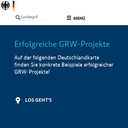
undefined
MENÜ
Erfolgreiche GRW-Projekte
LISTE
Filter
Info
Auf der folgenden Deutschlandkarte
finden Sie konkrete Beispiele erfolgreicher
GRW-Projekte!
LOS GEHT'S