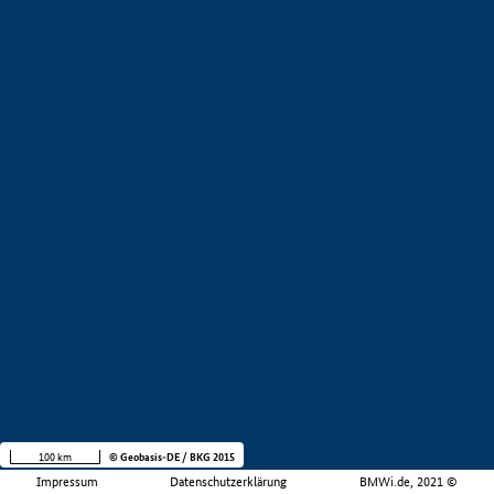
100 km
© Geobasis-DE / BKG 2015
Impressum
Datenschutzerklärung
BMWi.de, 2021 ©