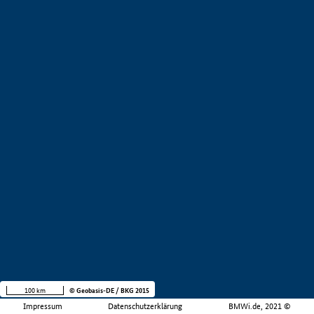
100 km
© Geobasis-DE / BKG 2015
Impressum
Datenschutzerklärung
BMWi.de, 2021 ©