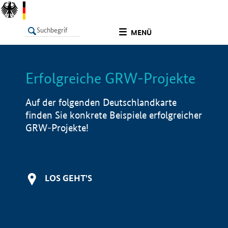
undefined
MENÜ
Erfolgreiche GRW-Projekte
LISTE
Filter
Info
Auf der folgenden Deutschlandkarte
finden Sie konkrete Beispiele erfolgreicher
GRW-Projekte!
LOS GEHT'S