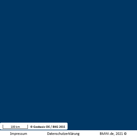
100 km
© Geobasis-DE / BKG 2015
Impressum
Datenschutzerklärung
BMWi.de, 2021 ©