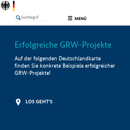
undefined
MENÜ
Erfolgreiche GRW-Projekte
LISTE
Filter
Info
Auf der folgenden Deutschlandkarte
finden Sie konkrete Beispiele erfolgreicher
GRW-Projekte!
LOS GEHT'S