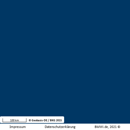
100 km
© Geobasis-DE / BKG 2015
Impressum
Datenschutzerklärung
BMWi.de, 2021 ©