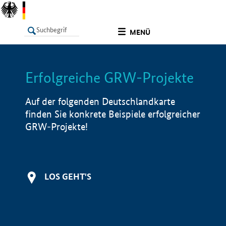
undefined
MENÜ
Erfolgreiche GRW-Projekte
LISTE
Filter
Info
Auf der folgenden Deutschlandkarte
finden Sie konkrete Beispiele erfolgreicher
GRW-Projekte!
LOS GEHT'S