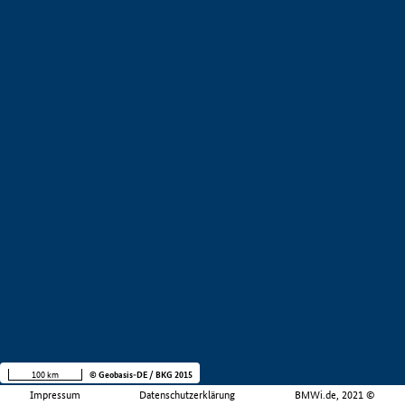
100 km
© Geobasis-DE / BKG 2015
Impressum
Datenschutzerklärung
BMWi.de, 2021 ©