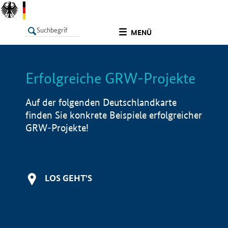
undefined
MENÜ
Erfolgreiche GRW-Projekte
LISTE
Filter
Info
Auf der folgenden Deutschlandkarte
finden Sie konkrete Beispiele erfolgreicher
GRW-Projekte!
LOS GEHT'S