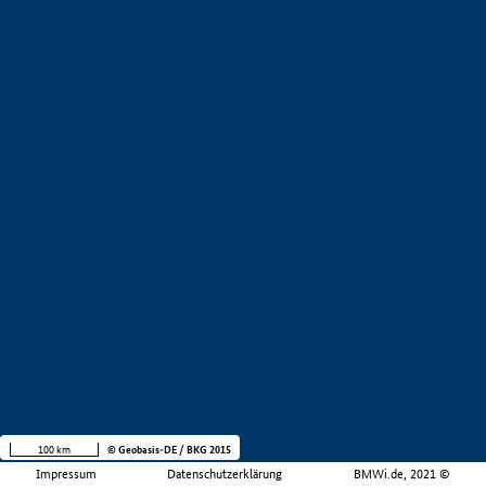
100 km
© Geobasis-DE / BKG 2015
Impressum
Datenschutzerklärung
BMWi.de, 2021 ©