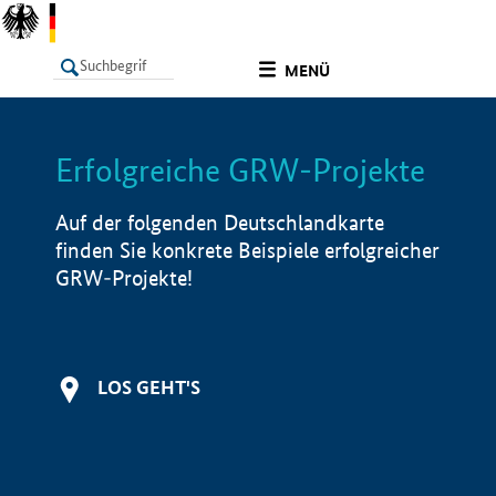
undefined
MENÜ
Erfolgreiche GRW-Projekte
LISTE
Filter
Info
Auf der folgenden Deutschlandkarte
finden Sie konkrete Beispiele erfolgreicher
GRW-Projekte!
LOS GEHT'S