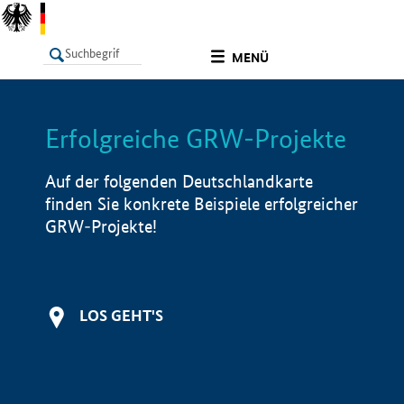
undefined
MENÜ
Erfolgreiche GRW-Projekte
LISTE
Filter
Info
Auf der folgenden Deutschlandkarte
finden Sie konkrete Beispiele erfolgreicher
GRW-Projekte!
LOS GEHT'S