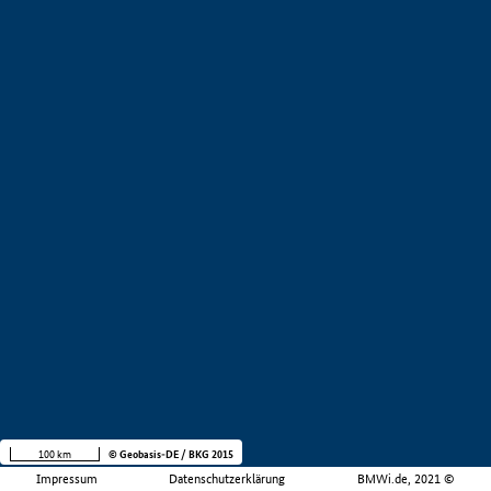
100 km
© Geobasis-DE / BKG 2015
Impressum
Datenschutzerklärung
BMWi.de, 2021 ©