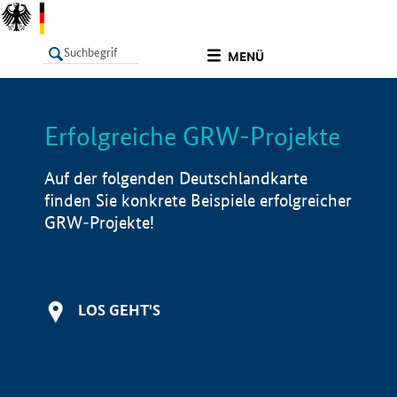
undefined
MENÜ
Erfolgreiche GRW-Projekte
LISTE
Filter
Info
Auf der folgenden Deutschlandkarte
finden Sie konkrete Beispiele erfolgreicher
GRW-Projekte!
LOS GEHT'S