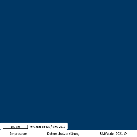
100 km
© Geobasis-DE / BKG 2015
Impressum
Datenschutzerklärung
BMWi.de, 2021 ©