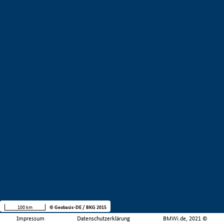
100 km
© Geobasis-DE / BKG 2015
Impressum
Datenschutzerklärung
BMWi.de, 2021 ©