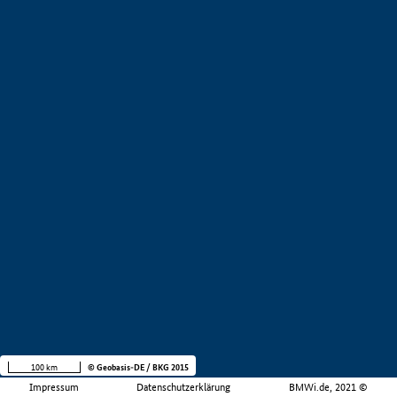
100 km
© Geobasis-DE / BKG 2015
Impressum
Datenschutzerklärung
BMWi.de, 2021 ©