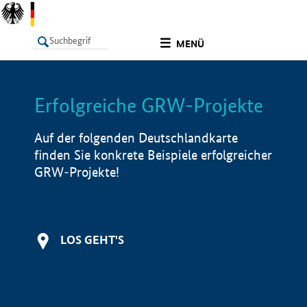
undefined
MENÜ
Erfolgreiche GRW-Projekte
LISTE
Filter
Info
Auf der folgenden Deutschlandkarte
finden Sie konkrete Beispiele erfolgreicher
GRW-Projekte!
LOS GEHT'S