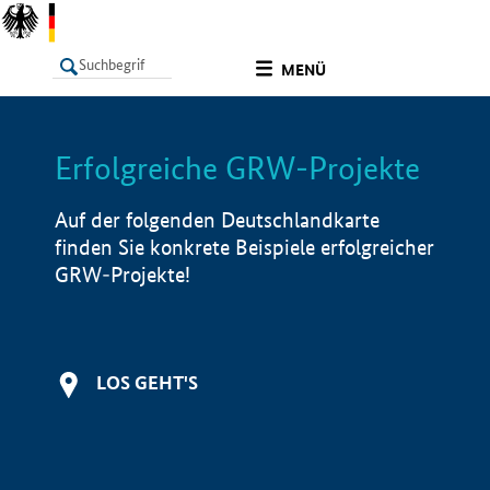
undefined
MENÜ
Erfolgreiche GRW-Projekte
LISTE
Filter
Info
Auf der folgenden Deutschlandkarte
finden Sie konkrete Beispiele erfolgreicher
GRW-Projekte!
LOS GEHT'S