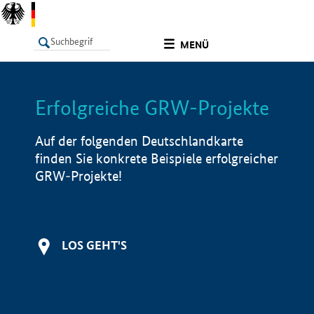
undefined
MENÜ
Erfolgreiche GRW-Projekte
LISTE
Filter
Info
Auf der folgenden Deutschlandkarte
finden Sie konkrete Beispiele erfolgreicher
GRW-Projekte!
LOS GEHT'S