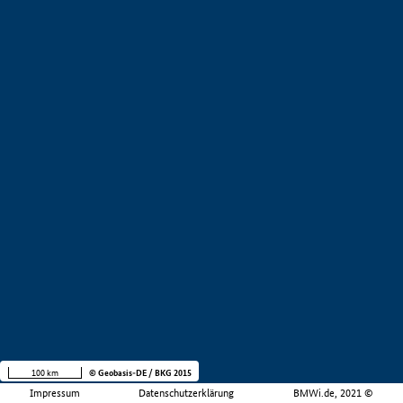
100 km
© Geobasis-DE / BKG 2015
Impressum
Datenschutzerklärung
BMWi.de, 2021 ©