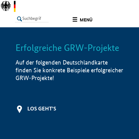
undefined
MENÜ
Erfolgreiche GRW-Projekte
LISTE
Filter
Info
Auf der folgenden Deutschlandkarte
finden Sie konkrete Beispiele erfolgreicher
GRW-Projekte!
LOS GEHT'S