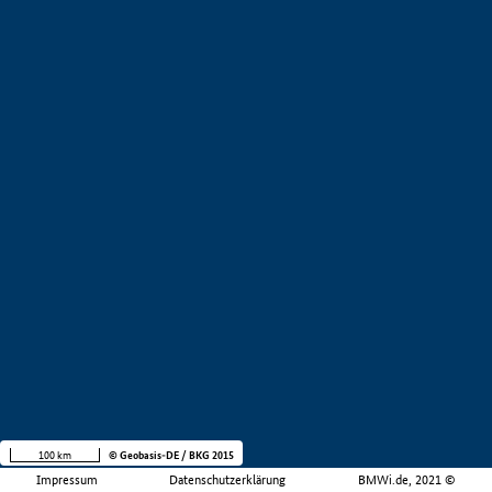
100 km
© Geobasis-DE / BKG 2015
Impressum
Datenschutzerklärung
BMWi.de, 2021 ©