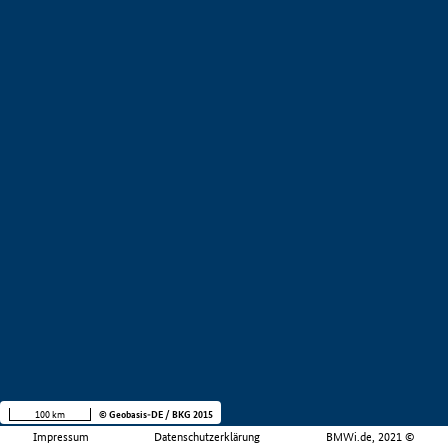
100 km
© Geobasis-DE / BKG 2015
Impressum
Datenschutzerklärung
BMWi.de, 2021 ©