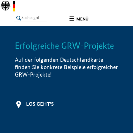
undefined
MENÜ
Erfolgreiche GRW-Projekte
LISTE
Filter
Info
Auf der folgenden Deutschlandkarte
finden Sie konkrete Beispiele erfolgreicher
GRW-Projekte!
LOS GEHT'S