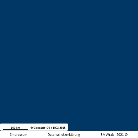
100 km
© Geobasis-DE / BKG 2015
Impressum
Datenschutzerklärung
BMWi.de, 2021 ©