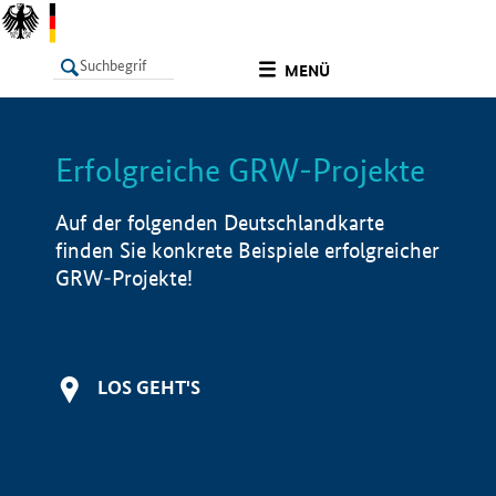
undefined
MENÜ
Erfolgreiche GRW-Projekte
LISTE
Filter
Info
Auf der folgenden Deutschlandkarte
finden Sie konkrete Beispiele erfolgreicher
GRW-Projekte!
LOS GEHT'S