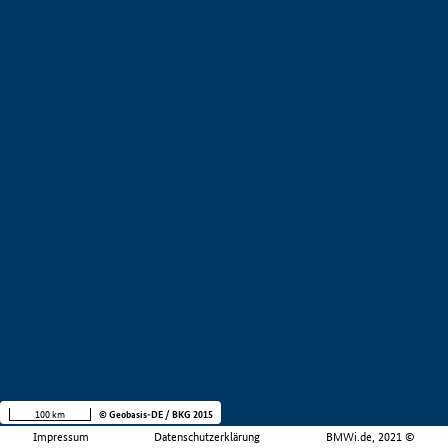
100 km
© Geobasis-DE / BKG 2015
Impressum
Datenschutzerklärung
BMWi.de, 2021 ©