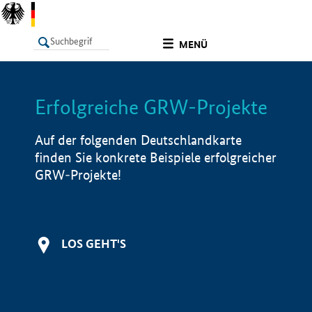
undefined
MENÜ
Erfolgreiche GRW-Projekte
LISTE
Filter
Info
Auf der folgenden Deutschlandkarte
finden Sie konkrete Beispiele erfolgreicher
GRW-Projekte!
LOS GEHT'S