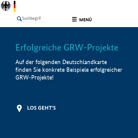
undefined
MENÜ
Erfolgreiche GRW-Projekte
LISTE
Filter
Info
Auf der folgenden Deutschlandkarte
finden Sie konkrete Beispiele erfolgreicher
GRW-Projekte!
LOS GEHT'S