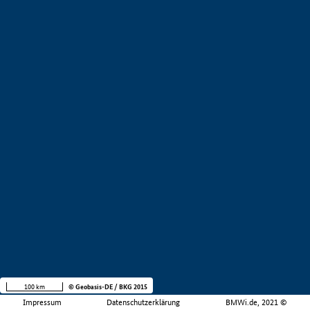
100 km
© Geobasis-DE / BKG 2015
Impressum
Datenschutzerklärung
BMWi.de, 2021 ©