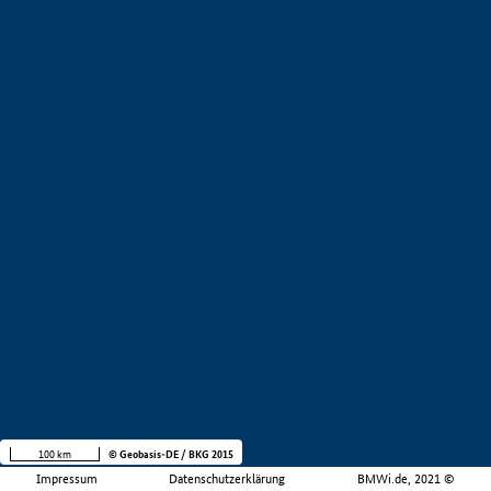
100 km
© Geobasis-DE / BKG 2015
Impressum
Datenschutzerklärung
BMWi.de, 2021 ©