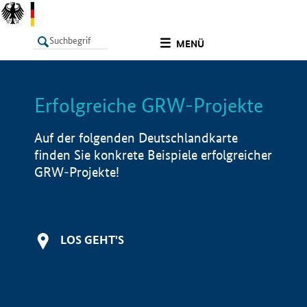
undefined
MENÜ
Erfolgreiche GRW-Projekte
LISTE
Filter
Info
Auf der folgenden Deutschlandkarte
finden Sie konkrete Beispiele erfolgreicher
GRW-Projekte!
LOS GEHT'S