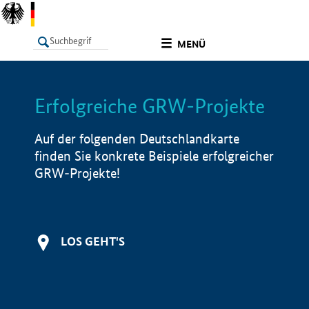
undefined
MENÜ
Erfolgreiche GRW-Projekte
LISTE
Filter
Info
Auf der folgenden Deutschlandkarte
finden Sie konkrete Beispiele erfolgreicher
GRW-Projekte!
LOS GEHT'S