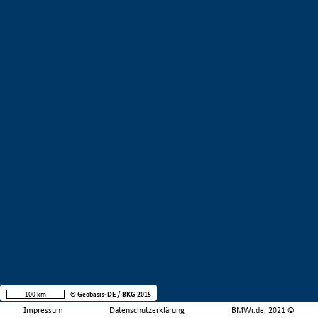
100 km
© Geobasis-DE / BKG 2015
Impressum
Datenschutzerklärung
BMWi.de, 2021 ©