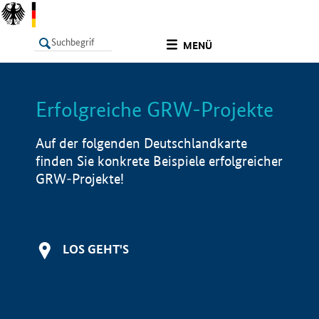
undefined
MENÜ
Erfolgreiche GRW-Projekte
LISTE
Filter
Info
Auf der folgenden Deutschlandkarte
finden Sie konkrete Beispiele erfolgreicher
GRW-Projekte!
LOS GEHT'S