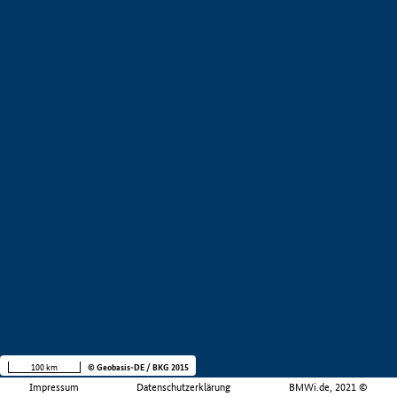
100 km
© Geobasis-DE / BKG 2015
Impressum
Datenschutzerklärung
BMWi.de, 2021 ©