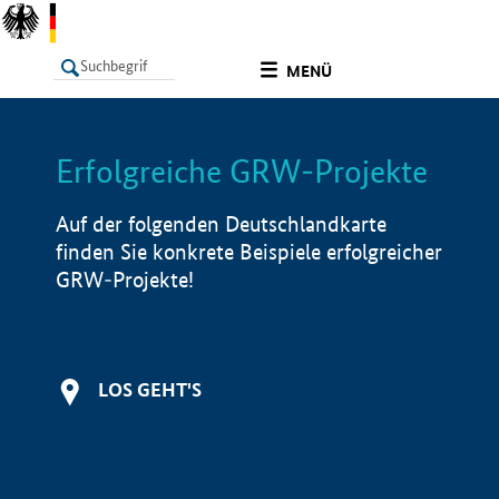
undefined
MENÜ
Erfolgreiche GRW-Projekte
LISTE
Filter
Info
Auf der folgenden Deutschlandkarte
finden Sie konkrete Beispiele erfolgreicher
GRW-Projekte!
LOS GEHT'S