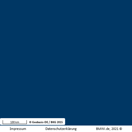
100 km
© Geobasis-DE / BKG 2015
Impressum
Datenschutzerklärung
BMWi.de, 2021 ©