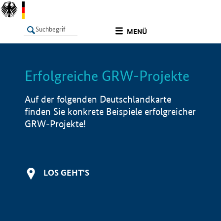
undefined
MENÜ
Erfolgreiche GRW-Projekte
LISTE
Filter
Info
Auf der folgenden Deutschlandkarte
finden Sie konkrete Beispiele erfolgreicher
GRW-Projekte!
LOS GEHT'S