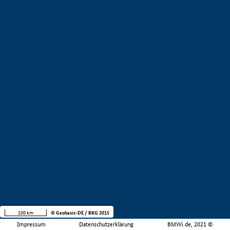
100 km
© Geobasis-DE / BKG 2015
Impressum
Datenschutzerklärung
BMWi.de, 2021 ©