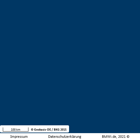
100 km
© Geobasis-DE / BKG 2015
Impressum
Datenschutzerklärung
BMWi.de, 2021 ©