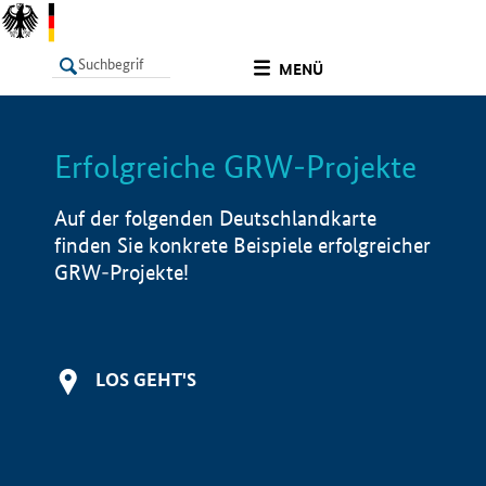
undefined
MENÜ
Erfolgreiche GRW-Projekte
LISTE
Filter
Info
Auf der folgenden Deutschlandkarte
finden Sie konkrete Beispiele erfolgreicher
GRW-Projekte!
LOS GEHT'S