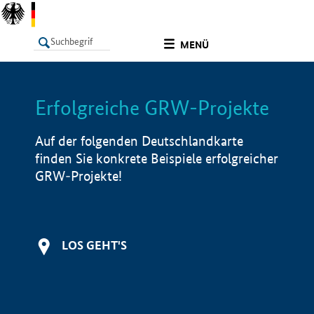
undefined
MENÜ
Erfolgreiche GRW-Projekte
LISTE
Filter
Info
Auf der folgenden Deutschlandkarte
finden Sie konkrete Beispiele erfolgreicher
GRW-Projekte!
LOS GEHT'S