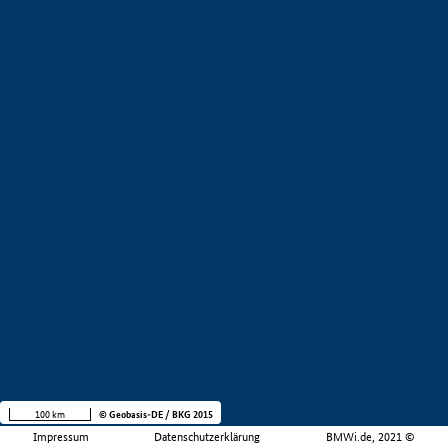
100 km
© Geobasis-DE / BKG 2015
Impressum
Datenschutzerklärung
BMWi.de, 2021 ©