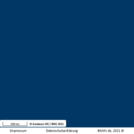
100 km
© Geobasis-DE / BKG 2015
Impressum
Datenschutzerklärung
BMWi.de, 2021 ©