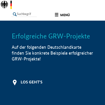
undefined
MENÜ
Erfolgreiche GRW-Projekte
LISTE
Filter
Info
Auf der folgenden Deutschlandkarte
finden Sie konkrete Beispiele erfolgreicher
GRW-Projekte!
LOS GEHT'S