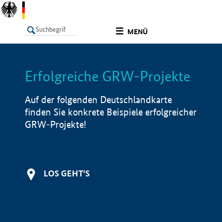
undefined
MENÜ
Erfolgreiche GRW-Projekte
LISTE
Filter
Info
Auf der folgenden Deutschlandkarte
finden Sie konkrete Beispiele erfolgreicher
GRW-Projekte!
LOS GEHT'S