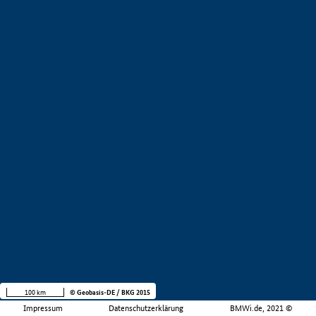
100 km
© Geobasis-DE / BKG 2015
Impressum
Datenschutzerklärung
BMWi.de, 2021 ©