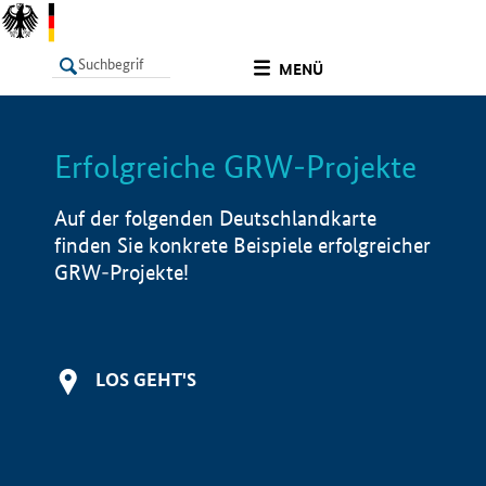
undefined
MENÜ
Erfolgreiche GRW-Projekte
LISTE
Filter
Info
Auf der folgenden Deutschlandkarte
finden Sie konkrete Beispiele erfolgreicher
GRW-Projekte!
LOS GEHT'S