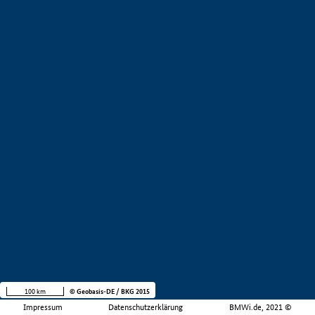
100 km
© Geobasis-DE / BKG 2015
Impressum
Datenschutzerklärung
BMWi.de, 2021 ©