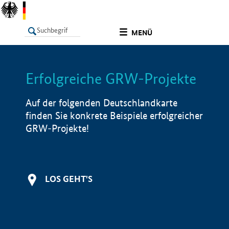
undefined
MENÜ
Erfolgreiche GRW-Projekte
LISTE
Filter
Info
Auf der folgenden Deutschlandkarte
finden Sie konkrete Beispiele erfolgreicher
GRW-Projekte!
LOS GEHT'S