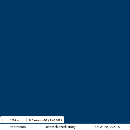
100 km
© Geobasis-DE / BKG 2015
Impressum
Datenschutzerklärung
BMWi.de, 2021 ©