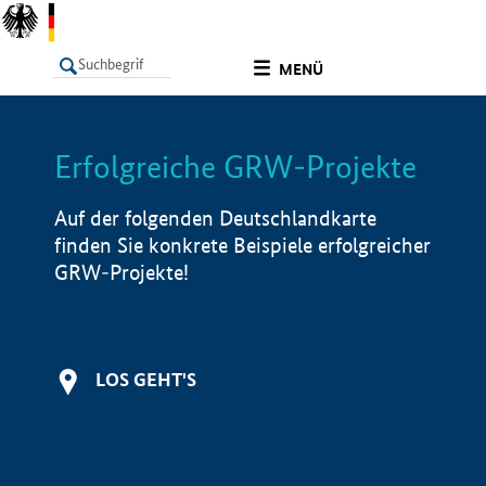
undefined
MENÜ
Erfolgreiche GRW-Projekte
LISTE
Filter
Info
Auf der folgenden Deutschlandkarte
finden Sie konkrete Beispiele erfolgreicher
GRW-Projekte!
LOS GEHT'S