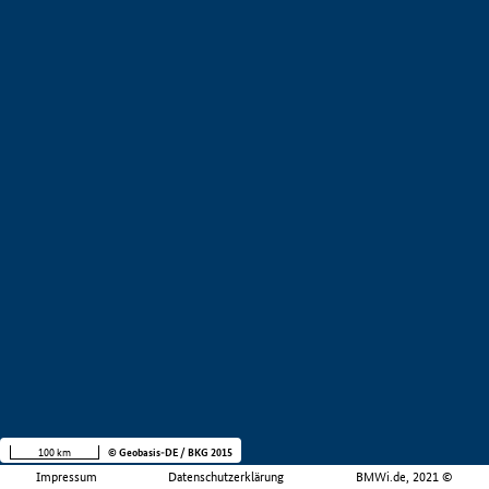
100 km
© Geobasis-DE / BKG 2015
Impressum
Datenschutzerklärung
BMWi.de, 2021 ©