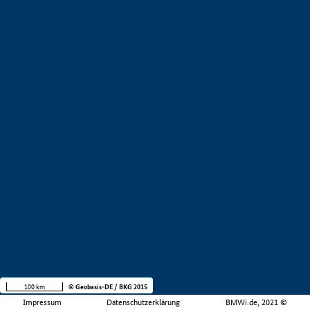
100 km
© Geobasis-DE / BKG 2015
Impressum
Datenschutzerklärung
BMWi.de, 2021 ©