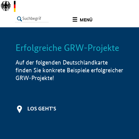
undefined
MENÜ
Erfolgreiche GRW-Projekte
LISTE
Filter
Info
Auf der folgenden Deutschlandkarte
finden Sie konkrete Beispiele erfolgreicher
GRW-Projekte!
LOS GEHT'S