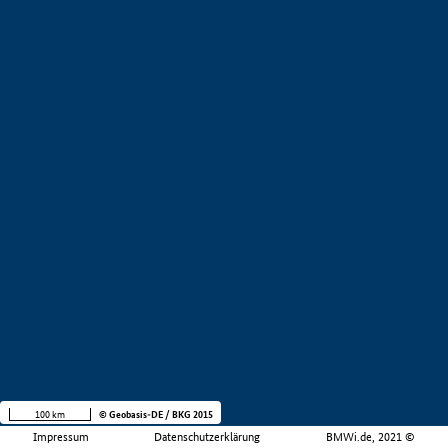
100 km
© Geobasis-DE / BKG 2015
Impressum
Datenschutzerklärung
BMWi.de, 2021 ©