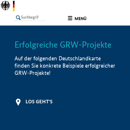
undefined
MENÜ
Erfolgreiche GRW-Projekte
LISTE
Filter
Info
Auf der folgenden Deutschlandkarte
finden Sie konkrete Beispiele erfolgreicher
GRW-Projekte!
LOS GEHT'S