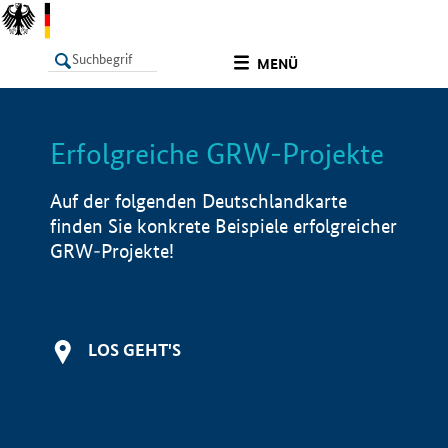
undefined
MENÜ
Erfolgreiche GRW-Projekte
LISTE
Filter
Info
Auf der folgenden Deutschlandkarte
finden Sie konkrete Beispiele erfolgreicher
GRW-Projekte!
LOS GEHT'S