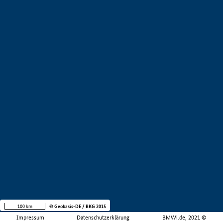
100 km
© Geobasis-DE / BKG 2015
Impressum
Datenschutzerklärung
BMWi.de, 2021 ©