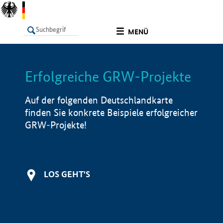
undefined
MENÜ
Erfolgreiche GRW-Projekte
LISTE
Filter
Info
Auf der folgenden Deutschlandkarte
finden Sie konkrete Beispiele erfolgreicher
GRW-Projekte!
LOS GEHT'S