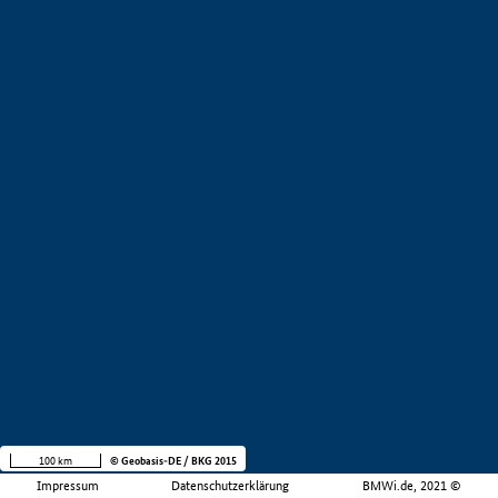
100 km
© Geobasis-DE / BKG 2015
Impressum
Datenschutzerklärung
BMWi.de, 2021 ©