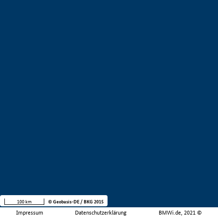
100 km
© Geobasis-DE / BKG 2015
Impressum
Datenschutzerklärung
BMWi.de, 2021 ©