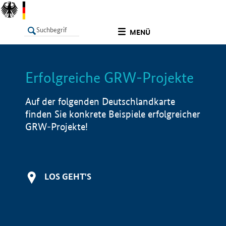
undefined
MENÜ
Erfolgreiche GRW-Projekte
LISTE
Filter
Info
Auf der folgenden Deutschlandkarte
finden Sie konkrete Beispiele erfolgreicher
GRW-Projekte!
LOS GEHT'S