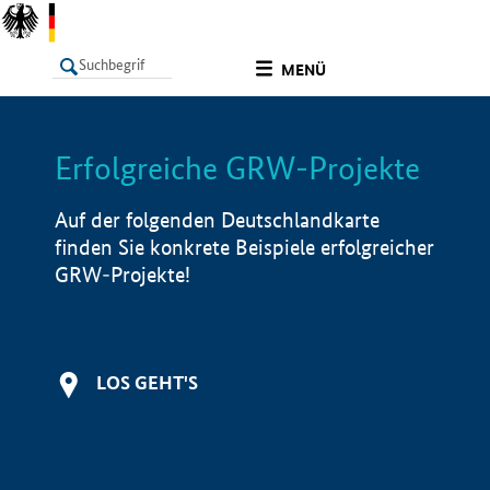
undefined
MENÜ
Erfolgreiche GRW-Projekte
LISTE
Filter
Info
Auf der folgenden Deutschlandkarte
finden Sie konkrete Beispiele erfolgreicher
GRW-Projekte!
LOS GEHT'S