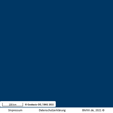
100 km
© Geobasis-DE / BKG 2015
Impressum
Datenschutzerklärung
BMWi.de, 2021 ©