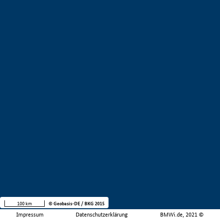
100 km
© Geobasis-DE / BKG 2015
Impressum
Datenschutzerklärung
BMWi.de, 2021 ©