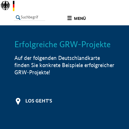
undefined
MENÜ
Erfolgreiche GRW-Projekte
LISTE
Filter
Info
Auf der folgenden Deutschlandkarte
finden Sie konkrete Beispiele erfolgreicher
GRW-Projekte!
LOS GEHT'S