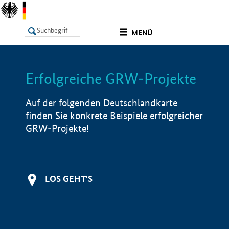
undefined
MENÜ
Erfolgreiche GRW-Projekte
LISTE
Filter
Info
Auf der folgenden Deutschlandkarte
finden Sie konkrete Beispiele erfolgreicher
GRW-Projekte!
LOS GEHT'S