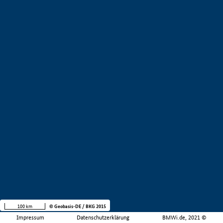
100 km
© Geobasis-DE / BKG 2015
Impressum
Datenschutzerklärung
BMWi.de, 2021 ©