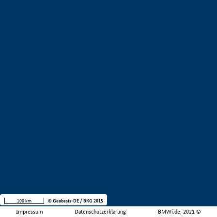
100 km
© Geobasis-DE / BKG 2015
Impressum
Datenschutzerklärung
BMWi.de, 2021 ©