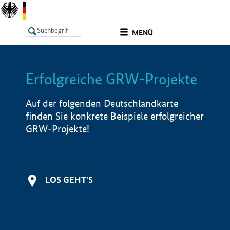
undefined
MENÜ
Erfolgreiche GRW-Projekte
LISTE
Filter
Info
Auf der folgenden Deutschlandkarte
finden Sie konkrete Beispiele erfolgreicher
GRW-Projekte!
LOS GEHT'S