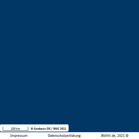
100 km
© Geobasis-DE / BKG 2015
Impressum
Datenschutzerklärung
BMWi.de, 2021 ©