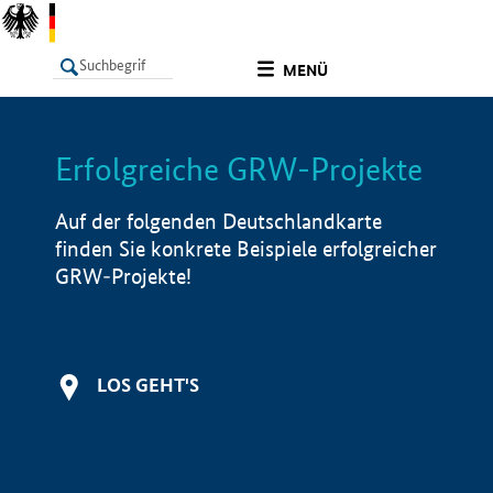
undefined
MENÜ
Erfolgreiche GRW-Projekte
LISTE
Filter
Info
Auf der folgenden Deutschlandkarte
finden Sie konkrete Beispiele erfolgreicher
GRW-Projekte!
LOS GEHT'S