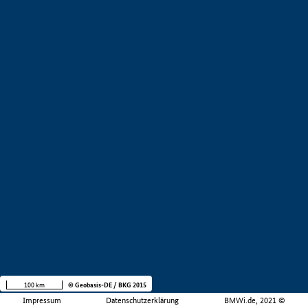
100 km
© Geobasis-DE / BKG 2015
Impressum
Datenschutzerklärung
BMWi.de, 2021 ©