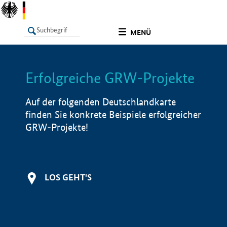
undefined
MENÜ
Erfolgreiche GRW-Projekte
LISTE
Filter
Info
Auf der folgenden Deutschlandkarte
finden Sie konkrete Beispiele erfolgreicher
GRW-Projekte!
LOS GEHT'S