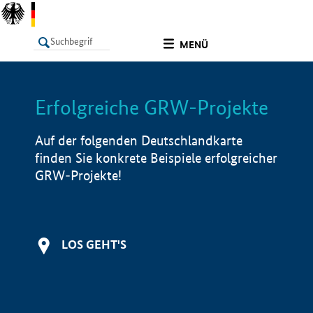
undefined
MENÜ
Erfolgreiche GRW-Projekte
LISTE
Filter
Info
Auf der folgenden Deutschlandkarte
finden Sie konkrete Beispiele erfolgreicher
GRW-Projekte!
LOS GEHT'S