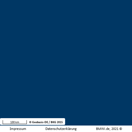
100 km
© Geobasis-DE / BKG 2015
Impressum
Datenschutzerklärung
BMWi.de, 2021 ©