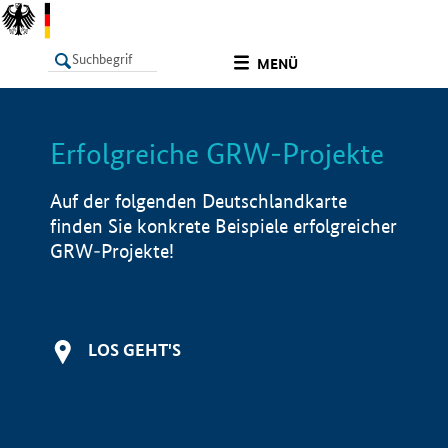
undefined
MENÜ
Erfolgreiche GRW-Projekte
LISTE
Filter
Info
Auf der folgenden Deutschlandkarte
finden Sie konkrete Beispiele erfolgreicher
GRW-Projekte!
LOS GEHT'S