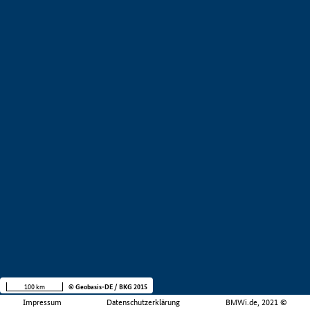
100 km
© Geobasis-DE / BKG 2015
Impressum
Datenschutzerklärung
BMWi.de, 2021 ©