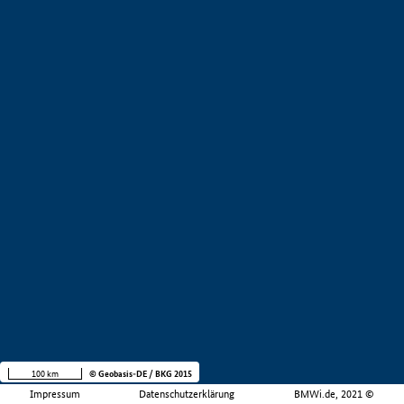
100 km
© Geobasis-DE / BKG 2015
Impressum
Datenschutzerklärung
BMWi.de, 2021 ©