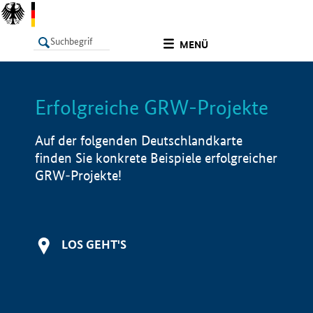
undefined
MENÜ
Erfolgreiche GRW-Projekte
LISTE
Filter
Info
Auf der folgenden Deutschlandkarte
finden Sie konkrete Beispiele erfolgreicher
GRW-Projekte!
LOS GEHT'S