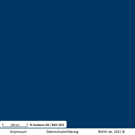
100 km
© Geobasis-DE / BKG 2015
Impressum
Datenschutzerklärung
BMWi.de, 2021 ©