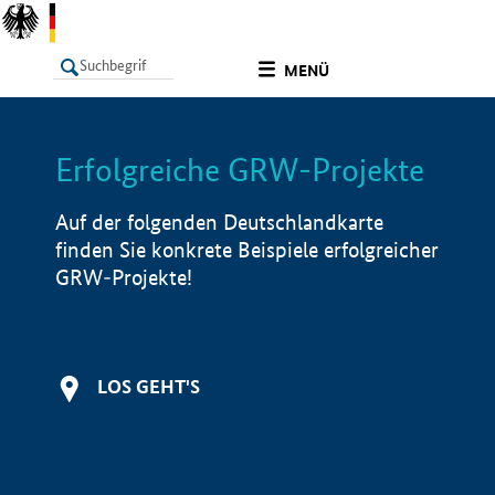
undefined
MENÜ
Erfolgreiche GRW-Projekte
LISTE
Filter
Info
Auf der folgenden Deutschlandkarte
finden Sie konkrete Beispiele erfolgreicher
GRW-Projekte!
LOS GEHT'S